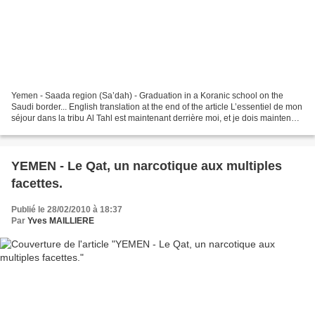
Yemen - Saada region (Sa’dah) - Graduation in a Koranic school on the
Saudi border... English translation at the end of the article L’essentiel de mon
séjour dans la tribu Al Tahl est maintenant derrière moi, et je dois maintenant
penser au retour sur...
YEMEN - Le Qat, un narcotique aux multiples
facettes.
Publié le 28/02/2010 à 18:37
Par
Yves MAILLIERE