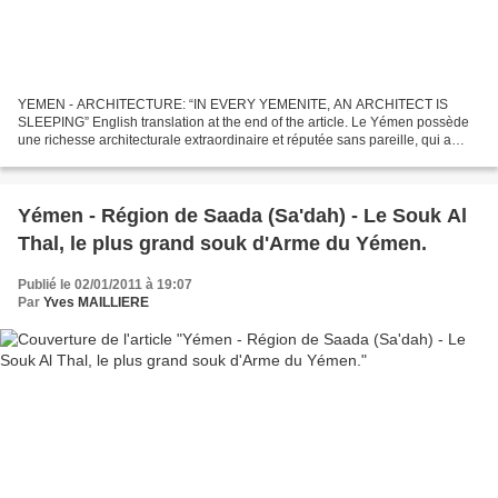
YEMEN - ARCHITECTURE: “IN EVERY YEMENITE, AN ARCHITECT IS
SLEEPING” English translation at the end of the article. Le Yémen possède
une richesse architecturale extraordinaire et réputée sans pareille, qui a
attiré les architectes du monde entier jusqu’aux...
Yémen - Région de Saada (Sa'dah) - Le Souk Al
Thal, le plus grand souk d'Arme du Yémen.
Publié le 02/01/2011 à 19:07
Par
Yves MAILLIERE