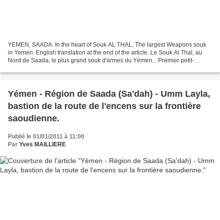
YEMEN, SAADA. In the heart of Souk AL THAL, The largest Weapons souk
in Yemen. English translation at the end of the article. Le Souk Al Thal, au
Nord de Saada, le plus grand souk d'armes du Yémen... Premier petit-
déjeuner au sein de la tribu Al Thal…...
Yémen - Région de Saada (Sa'dah) - Umm Layla,
bastion de la route de l'encens sur la frontière
saoudienne.
Publié le 01/01/2011 à 11:00
Par
Yves MAILLIERE