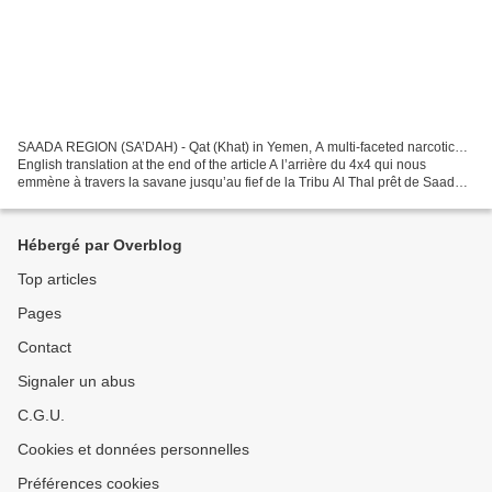
SAADA REGION (SA’DAH) - Qat (Khat) in Yemen, A multi-faceted narcotic…
English translation at the end of the article A l’arrière du 4x4 qui nous
emmène à travers la savane jusqu’au fief de la Tribu Al Thal prêt de Saada
dans les territoires interdits...
Hébergé par Overblog
Top articles
Pages
Contact
Signaler un abus
C.G.U.
Cookies et données personnelles
Préférences cookies