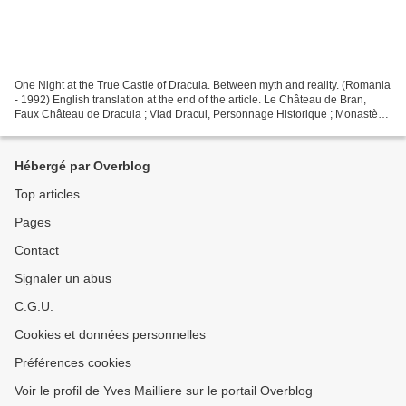
One Night at the True Castle of Dracula. Between myth and reality. (Romania
- 1992) English translation at the end of the article. Le Château de Bran,
Faux Château de Dracula ; Vlad Dracul, Personnage Historique ; Monastère
de Bucovine ; Mineur des Carpathes...
Hébergé par Overblog
Top articles
Pages
Contact
Signaler un abus
C.G.U.
Cookies et données personnelles
Préférences cookies
Voir le profil de Yves Mailliere sur le portail Overblog